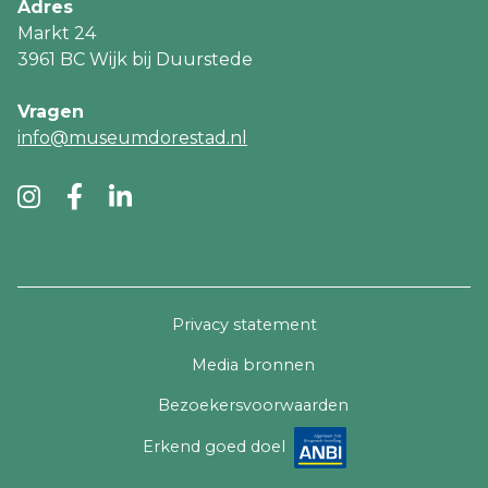
Adres
Markt 24
3961 BC Wijk bij Duurstede
Vragen
info@museumdorestad.nl
Ga
Ga
Ga
naar
naar
naar
Instagram
Facebook
LinkedIn
Footer
Privacy statement
meta
Media bronnen
navigatie
Bezoekersvoorwaarden
Erkend goed doel