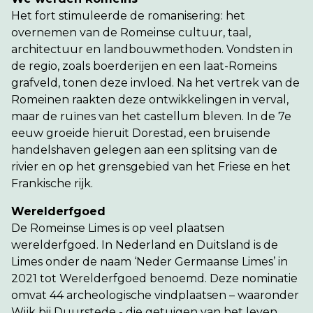
Het fort stimuleerde de romanisering: het
overnemen van de Romeinse cultuur, taal,
architectuur en landbouwmethoden. Vondsten in
de regio, zoals boerderijen en een laat-Romeins
grafveld, tonen deze invloed. Na het vertrek van de
Romeinen raakten deze ontwikkelingen in verval,
maar de ruïnes van het castellum bleven. In de 7e
eeuw groeide hieruit Dorestad, een bruisende
handelshaven gelegen aan een splitsing van de
rivier en op het grensgebied van het Friese en het
Frankische rijk.
Werelderfgoed
De Romeinse Limes is op veel plaatsen
werelderfgoed. In Nederland en Duitsland is de
Limes onder de naam ‘Neder Germaanse Limes’ in
2021 tot Werelderfgoed benoemd. Deze nominatie
omvat 44 archeologische vindplaatsen – waaronder
Wijk bij Duurstede - die getuigen van het leven